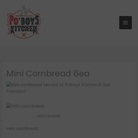
Skip
Main
to
Men
content
Mini Cornbread 6ea
corn bread
mini cornbread